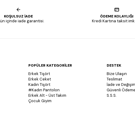
KOŞULSUZ İADE
ÖDEME KOLAYLIĞI
ün içinde iade garantisi.
Kredi Kartına taksit imk
POPÜLER KATEGORİLER
DESTEK
Erkek Tişört
Bize Ulaşın
Erkek Ceket
Teslimat
Kadın Tişört
İade ve Değişim
#Kadın Pantolon
Güvenli Ödem
Erkek Alt - Üst Takım
S.S.S.
Çocuk Giyim