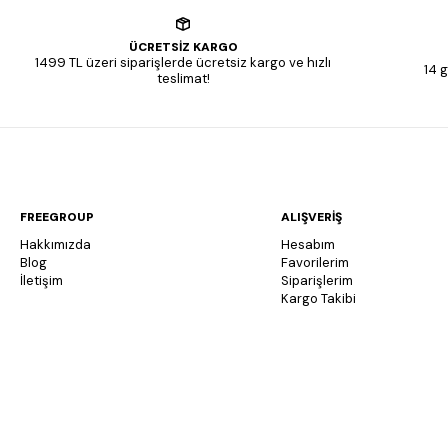
ÜCRETSİZ KARGO
1499 TL üzeri siparişlerde ücretsiz kargo ve hızlı
14 g
teslimat!
FREEGROUP
ALIŞVERİŞ
Hakkımızda
Hesabım
Blog
Favorilerim
İletişim
Siparişlerim
Kargo Takibi