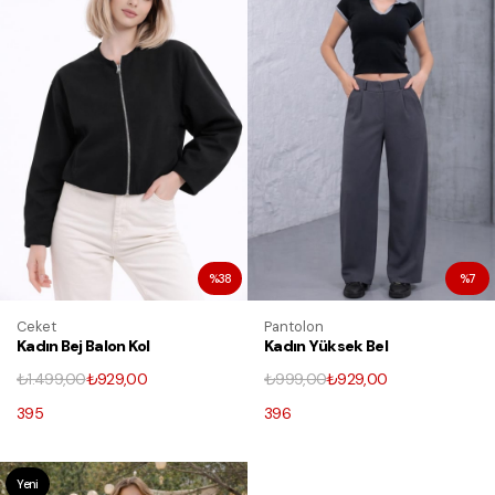
%38
%7
Ceket
Pantolon
Kadın Bej Balon Kol
Kadın Yüksek Bel
Oversize Fermuarlı
Cepli Pileli Fermuarlı
₺1.499,00
₺929,00
₺999,00
₺929,00
Bomber Ceket
Bol Paça Pantolon
395
396
Yeni