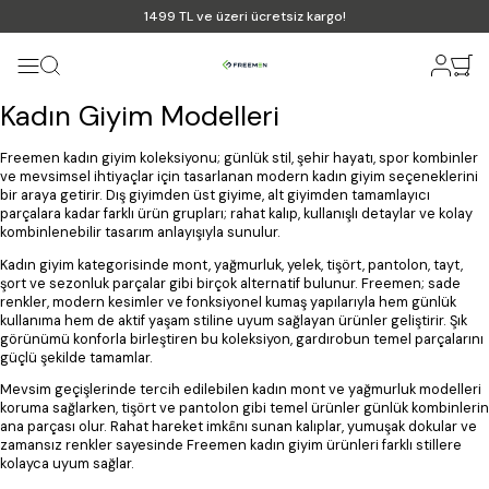
1499 TL ve üzeri ücretsiz kargo!
Kadın Giyim Modelleri
Freemen kadın giyim koleksiyonu; günlük stil, şehir hayatı, spor kombinler
ve mevsimsel ihtiyaçlar için tasarlanan modern kadın giyim seçeneklerini
bir araya getirir. Dış giyimden üst giyime, alt giyimden tamamlayıcı
parçalara kadar farklı ürün grupları; rahat kalıp, kullanışlı detaylar ve kolay
kombinlenebilir tasarım anlayışıyla sunulur.
Kadın giyim kategorisinde mont, yağmurluk, yelek, tişört, pantolon, tayt,
şort ve sezonluk parçalar gibi birçok alternatif bulunur. Freemen; sade
renkler, modern kesimler ve fonksiyonel kumaş yapılarıyla hem günlük
kullanıma hem de aktif yaşam stiline uyum sağlayan ürünler geliştirir. Şık
görünümü konforla birleştiren bu koleksiyon, gardırobun temel parçalarını
güçlü şekilde tamamlar.
Mevsim geçişlerinde tercih edilebilen kadın mont ve yağmurluk modelleri
koruma sağlarken, tişört ve pantolon gibi temel ürünler günlük kombinlerin
ana parçası olur. Rahat hareket imkânı sunan kalıplar, yumuşak dokular ve
zamansız renkler sayesinde Freemen kadın giyim ürünleri farklı stillere
kolayca uyum sağlar.