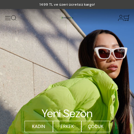
1499 TL ve üzeri ücretsiz kargo!
Yeni Sezon
KADIN
ERKEK
ÇOCUK