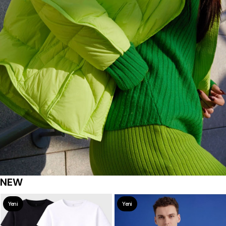
NEW
Yeni
Yeni
Ürün
Ürün