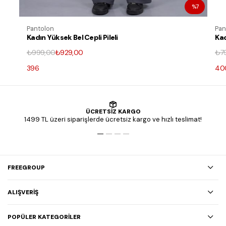
%7
%30
Pantolon
Pa
Kadın Yüksek Bel Gabardin Kumaş
Ka
Bol Paça Rahat Kalıp Yazlık Pantolon
Do
₺799,90
₺559,90
₺
K
400
3
ÜCRETSİZ KARGO
1499 TL üzeri siparişlerde ücretsiz kargo ve hızlı teslimat!
FREEGROUP
ALIŞVERİŞ
POPÜLER KATEGORİLER