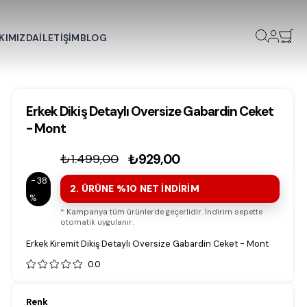
KIMIZDA
İLETİŞİM
BLOG
Erkek Dikiş Detaylı Oversize Gabardin Ceket
- Mont
₺1.499,00
₺929,00
38
2. ÜRÜNE %10 NET İNDİRİM
* Kampanya tüm ürünlerde geçerlidir. İndirim sepette
otomatik uygulanır.
Erkek Kiremit Dikiş Detaylı Oversize Gabardin Ceket - Mont
0.0
Renk