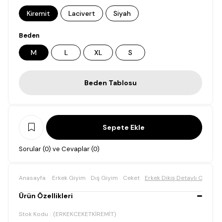
Kiremit
Lacivert
Siyah
Beden
M
L
XL
S
Beden Tablosu
Sorular (0) ve Cevaplar (0)
Anasayfa
Erkek Giyim
Dış Giyim
Ceket
Erkek Dikiş Detaylı Oversi
Ürün Özellikleri
Stok Kodu
(ERKEKCEKETKİREMİT)