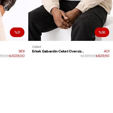
%31
%36
Ceket
389
Erkek Gabardin Ceket Oversize Polo Yaka Detaylı Rahat Kalıp Beli Lastikli
401
499,00
₺1.029,00
₺1.299,90
₺829,90