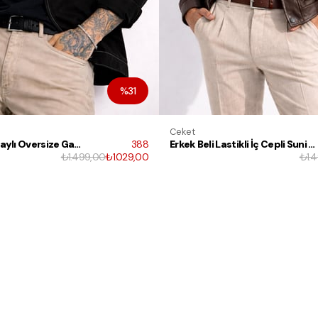
%31
Ceket
Erkek Dikiş Detaylı Oversize Gabardin Mevsimlik Ceket & Mont
388
Erkek Beli Lastikli İç Cepli Suni Deri Bomber Oversize Ceket
₺1.499,00
₺1.029,00
₺1.