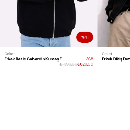
%41
Ceket
Ceket
Erkek Basic Gabardin Kumaş Fermuarlı Oversize Mevsimlik Polo Yaka Ceket
368
₺1.399,00
₺829,00