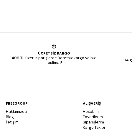
ÜCRETSİZ KARGO
1499 TL üzeri siparişlerde ücretsiz kargo ve hızlı
14 g
teslimat!
FREEGROUP
ALIŞVERİŞ
Hakkımızda
Hesabım
Blog
Favorilerim
İletişim
Siparişlerim
Kargo Takibi