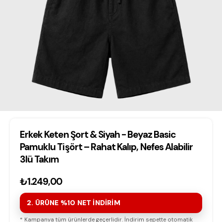
Erkek Keten Şort & Siyah - Beyaz Basic
Pamuklu Tişört – Rahat Kalıp, Nefes Alabilir
3lü Takım
₺1.249,00
2. ÜRÜNE %10 NET İNDİRİM
* Kampanya tüm ürünlerde geçerlidir. İndirim sepette otomatik