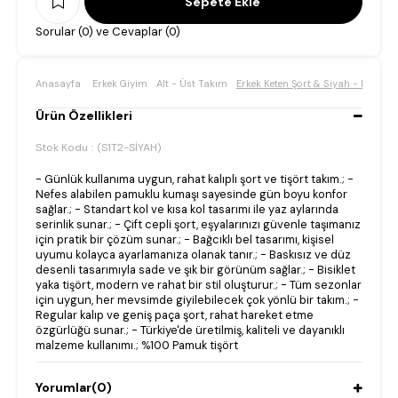
Sorular (0) ve Cevaplar (0)
Anasayfa
Erkek Giyim
Alt - Üst Takım
Erkek Keten Şort & Siyah - Beyaz B
Ürün Özellikleri
Stok Kodu
(S1T2-SİYAH)
- Günlük kullanıma uygun, rahat kalıplı şort ve tişört takım.; -
Nefes alabilen pamuklu kumaşı sayesinde gün boyu konfor
sağlar.; - Standart kol ve kısa kol tasarımı ile yaz aylarında
serinlik sunar.; - Çift cepli şort, eşyalarınızı güvenle taşımanız
için pratik bir çözüm sunar.; - Bağcıklı bel tasarımı, kişisel
uyumu kolayca ayarlamanıza olanak tanır.; - Baskısız ve düz
desenli tasarımıyla sade ve şık bir görünüm sağlar.; - Bisiklet
yaka tişört, modern ve rahat bir stil oluşturur.; - Tüm sezonlar
için uygun, her mevsimde giyilebilecek çok yönlü bir takım.; -
Regular kalıp ve geniş paça şort, rahat hareket etme
özgürlüğü sunar.; - Türkiye'de üretilmiş, kaliteli ve dayanıklı
malzeme kullanımı.; %100 Pamuk tişört
Yorumlar
(0)