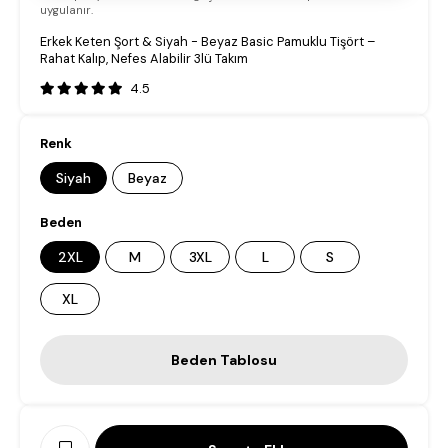
uygulanır.
Erkek Keten Şort & Siyah - Beyaz Basic Pamuklu Tişört –
Rahat Kalıp, Nefes Alabilir 3lü Takım
4.5
Renk
Siyah
Beyaz
Beden
2XL
M
3XL
L
S
XL
Beden Tablosu