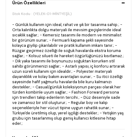
Ürün Özellikleri
Stok Kodu
(YELEK-01-MİNTYEŞİL)
- Günlük kullanım için ideal, rahat ve şık bir tasarıma sahip.; -
Orta kalınlıkta dolgu materyali ile mevsim geçişlerinde ideal
sıcaklık sağlar.; - Kemersiz tasarımı ile modern ve minimalist
bir görünüm sunar.; - Fermuarlı kapama şekli sayesinde
kolayca giyilip çıkarılabilir ve pratik kullanım imkanı tanır.; -
Rüzgar geçirmez özelliği ile soğuk havalarda ekstra koruma
sağlar.; - Kolsuz silueti ile hareket özgürlüğünüzü kısıtlamaz.;
- Dik yaka tasarımı ile boynunuzu soğuktan korurken stil
sahibi görünmenizi sağlar.; - Astarlı yapısı, iç konforu artırarak
uzun süreli kullanım için idealdir.; - Polyester materyali
dayanıklılık ve kolay bakım avantajları sunar.; - Su itici özelliği
sayesinde hafif yağmurlu havalarda bile kuru kalmanızı
destekler.; - Casual/günlük koleksiyonun parçası olarak her
türden kombinle uyum sağlar.; - Fashion Forward persona
için trendleri takip edenlerin tercihi.; - Düz deseniyle sade
ve zamansız bir stil oluşturur.; - Regular boy ve kalıp
seçenekleriyle her vücut tipine uygun rahatlık sunar.; -
Türkiye'de üretilmiş olup, yerel işçiliği destekler.; - Yetişkin yaş
grubu için tasarlanmış olup geniş kullanıcı kitlesine hitap
eder.;