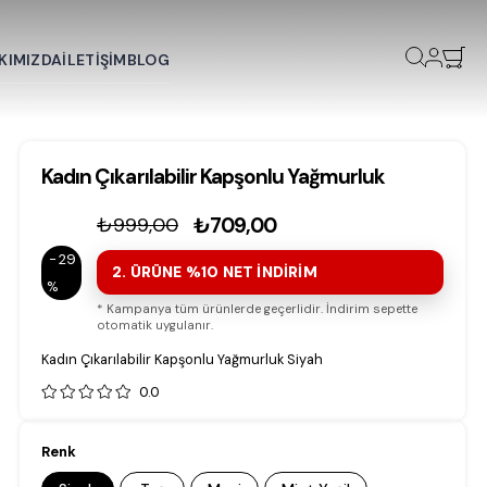
KIMIZDA
İLETİŞİM
BLOG
Kadın Çıkarılabilir Kapşonlu Yağmurluk
₺999,00
₺709,00
29
2. ÜRÜNE %10 NET İNDİRİM
* Kampanya tüm ürünlerde geçerlidir. İndirim sepette
otomatik uygulanır.
Kadın Çıkarılabilir Kapşonlu Yağmurluk Siyah
0.0
Renk