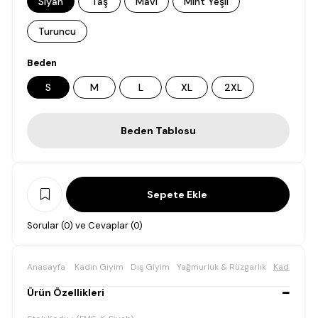
Siyah
Taş
Mavi
Mint Yeşil
Turuncu
Beden
S
M
L
XL
2XL
Beden Tablosu
Sorular (0) ve Cevaplar (0)
Anasayfa
Kadın Giyim
Dış Giyim
Yağmurluk & Rüzgarlık
Kadın Çıka
Ürün Özellikleri