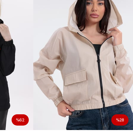
%62
%28