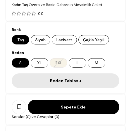
Kadın Taş Oversize Basic Gabardin Mevsimlik Ceket
0.0
Renk
Taş
Siyah
Lacivert
Çağla Yeşili
Beden
S
XL
2XL
L
M
Beden Tablosu
Sorular (0) ve Cevaplar (0)