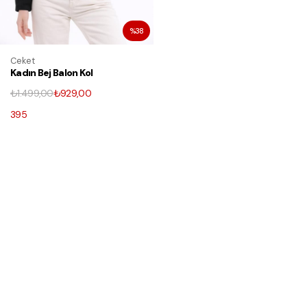
%38
Ceket
Kadın Bej Balon Kol
Oversize Fermuarlı
₺1.499,00
₺929,00
Bomber Ceket
395