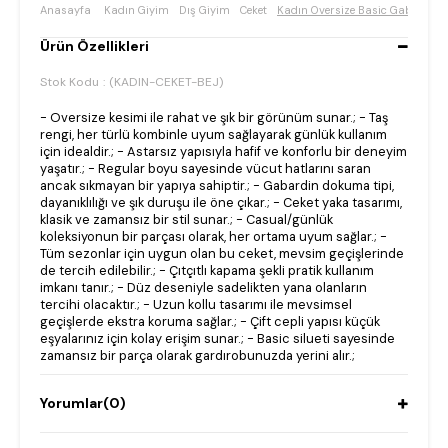
Anasayfa
Kadın Giyim
Dış Giyim
Ceket
Kadın Oversize Basic Gabardin 
Ürün Özellikleri
Stok Kodu
(KADIN-CEKET-BEJ)
- Oversize kesimi ile rahat ve şık bir görünüm sunar.; - Taş
rengi, her türlü kombinle uyum sağlayarak günlük kullanım
için idealdir.; - Astarsız yapısıyla hafif ve konforlu bir deneyim
yaşatır.; - Regular boyu sayesinde vücut hatlarını saran
ancak sıkmayan bir yapıya sahiptir.; - Gabardin dokuma tipi,
dayanıklılığı ve şık duruşu ile öne çıkar.; - Ceket yaka tasarımı,
klasik ve zamansız bir stil sunar.; - Casual/günlük
koleksiyonun bir parçası olarak, her ortama uyum sağlar.; -
Tüm sezonlar için uygun olan bu ceket, mevsim geçişlerinde
de tercih edilebilir.; - Çıtçıtlı kapama şekli pratik kullanım
imkanı tanır.; - Düz deseniyle sadelikten yana olanların
tercihi olacaktır.; - Uzun kollu tasarımı ile mevsimsel
geçişlerde ekstra koruma sağlar.; - Çift cepli yapısı küçük
eşyalarınız için kolay erişim sunar.; - Basic silueti sayesinde
zamansız bir parça olarak gardırobunuzda yerini alır.;
Yorumlar
(0)