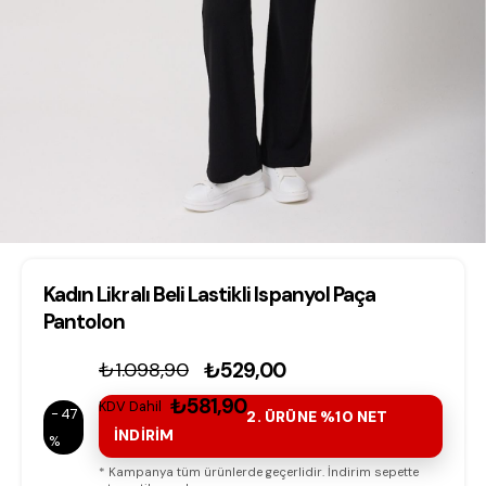
Kadın Likralı Beli Lastikli Ispanyol Paça
Pantolon
₺1.098,90
₺529,00
₺581,90
KDV Dahil
47
2. ÜRÜNE %10 NET
İNDİRİM
* Kampanya tüm ürünlerde geçerlidir. İndirim sepette