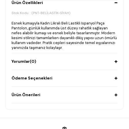
Ürün Özellikleri
Stok Kodu
(PNT-BELİLASTİK-SİYAH)
Esnek kumaşıyla Kadın Likralı Beli Lastikli Ispanyol Paça
Pantolon, günlük kullanımda üst düzey rahatlık sağlayan
nefes alabilir kumaşı ve esnek beliyle tasarlanmıştır. Modern
kesimi stilinizi tamamlarken dayanıklı dikiş yapısı uzun ömürlü
kullanım vadeder. Pratik cepleri sayesinde temel eşyalarınızı
yanınızda taşımanız kolaylaşır.
Yorumlar
(0)
Ödeme Seçenekleri
Ürün Önerileri