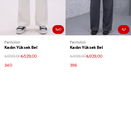
%47
%7
Pantolon
Pantolon
Kadın Yüksek Bel
Kadın Yüksek Bel
Gabardin-keten
Cepli Pileli Fermuarlı
₺999,00
₺529,00
₺999,00
₺929,00
Dokulu Pantolon –
Bol Paça Pantolon
Nefes Alabilir
340
396
Kumaş, 4 Mevsim