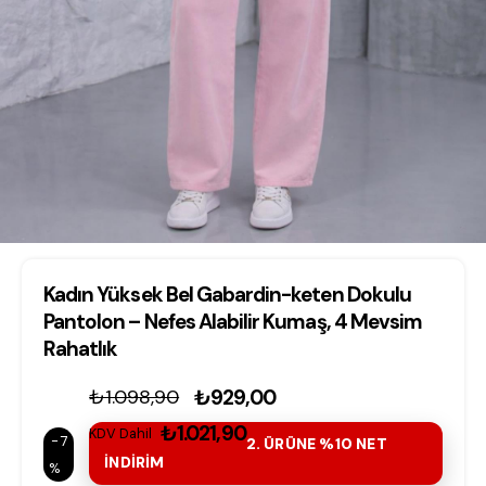
Kadın Yüksek Bel Gabardin-keten Dokulu
Pantolon – Nefes Alabilir Kumaş, 4 Mevsim
Rahatlık
₺1.098,90
₺929,00
₺1.021,90
KDV Dahil
7
2. ÜRÜNE %10 NET
İNDİRİM