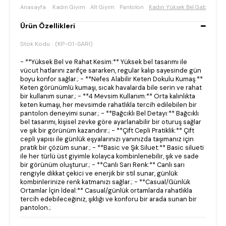
Anasayfa
Kadın Giyim
Alt Giyim
Pantolon
Kadın Yüksek Bel Gabardin-k
Ürün Özellikleri
Stok Kodu
(KP-01-SARI)
- **Yüksek Bel ve Rahat Kesim:** Yüksek bel tasarımı ile
vücut hatlarını zarifçe sararken, regular kalıp sayesinde gün
boyu konfor sağlar.; - **Nefes Alabilir Keten Dokulu Kumaş:**
Keten görünümlü kumaşı, sıcak havalarda bile serin ve rahat
bir kullanım sunar.; - **4 Mevsim Kullanım:** Orta kalınlıkta
keten kumaşı, her mevsimde rahatlıkla tercih edilebilen bir
pantolon deneyimi sunar.; - **Bağcıklı Bel Detayı:** Bağcıklı
bel tasarımı, kişisel zevke göre ayarlanabilir bir oturuş sağlar
ve şık bir görünüm kazandırır.; - **Çift Cepli Pratiklik:** Çift
cepli yapısı ile günlük eşyalarınızı yanınızda taşımanız için
pratik bir çözüm sunar.; - **Basic ve Şık Siluet:** Basic silueti
ile her türlü üst giyimle kolayca kombinlenebilir, şık ve sade
bir görünüm oluşturur.; - **Canlı Sarı Renk:** Canlı sarı
rengiyle dikkat çekici ve enerjik bir stil sunar, günlük
kombinlerinize renk katmanızı sağlar.; - **Casual/Günlük
Ortamlar İçin İdeal:** Casual/günlük ortamlarda rahatlıkla
tercih edebileceğiniz, şıklığı ve konforu bir arada sunan bir
pantolon.;