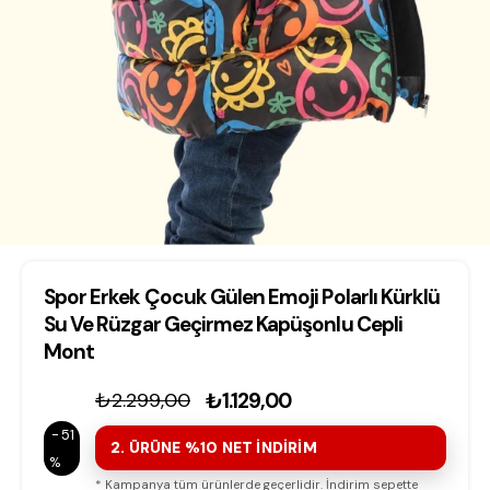
Spor Erkek Çocuk Gülen Emoji Polarlı Kürklü
Su Ve Rüzgar Geçirmez Kapüşonlu Cepli
Mont
₺2.299,00
₺1.129,00
51
2. ÜRÜNE %10 NET İNDİRİM
* Kampanya tüm ürünlerde geçerlidir. İndirim sepette