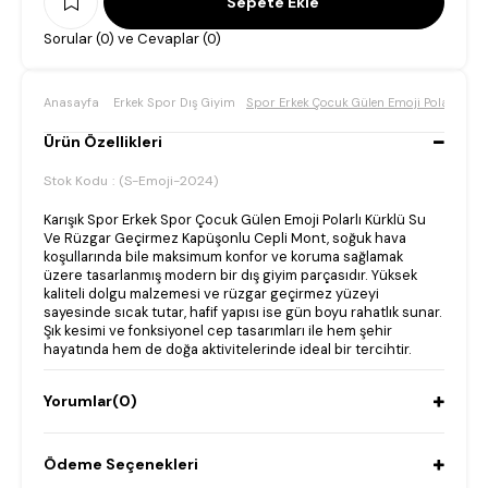
Sorular (0) ve Cevaplar (0)
Anasayfa
Erkek Spor Dış Giyim
Spor Erkek Çocuk Gülen Emoji Polarlı Kü
Ürün Özellikleri
Stok Kodu
(S-Emoji-2024)
Karışık Spor Erkek Spor Çocuk Gülen Emoji Polarlı Kürklü Su
Ve Rüzgar Geçirmez Kapüşonlu Cepli Mont, soğuk hava
koşullarında bile maksimum konfor ve koruma sağlamak
üzere tasarlanmış modern bir dış giyim parçasıdır. Yüksek
kaliteli dolgu malzemesi ve rüzgar geçirmez yüzeyi
sayesinde sıcak tutar, hafif yapısı ise gün boyu rahatlık sunar.
Şık kesimi ve fonksiyonel cep tasarımları ile hem şehir
hayatında hem de doğa aktivitelerinde ideal bir tercihtir.
Yorumlar
(0)
Ödeme Seçenekleri