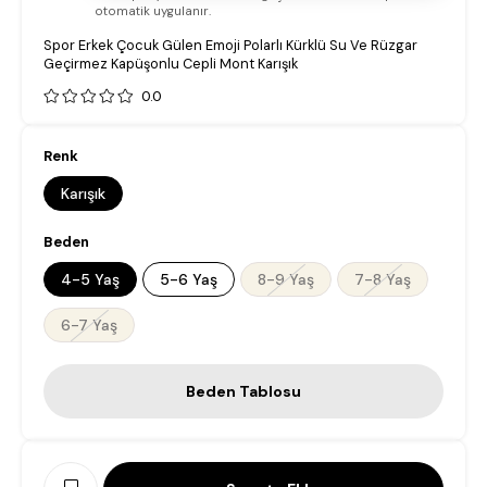
otomatik uygulanır.
Spor Erkek Çocuk Gülen Emoji Polarlı Kürklü Su Ve Rüzgar
Geçirmez Kapüşonlu Cepli Mont Karışık
0.0
Renk
Karışık
Beden
4-5 Yaş
5-6 Yaş
8-9 Yaş
7-8 Yaş
6-7 Yaş
Beden Tablosu