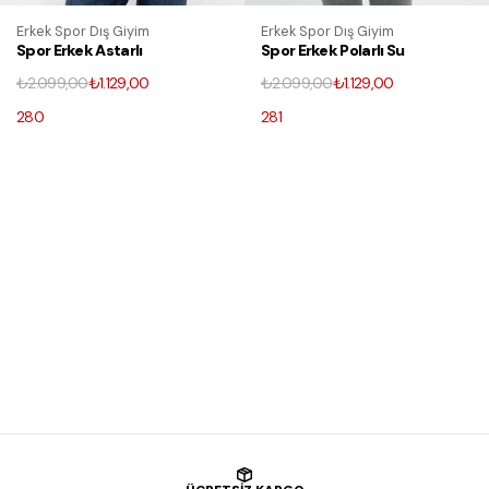
Erkek Spor Dış Giyim
Erkek Spor Dış Giyim
Spor Erkek Astarlı
Spor Erkek Polarlı Su
Dik Yaka Mevsimlik
Ve Rüzgar Geçirmez
₺2.099,00
₺1.129,00
₺2.099,00
₺1.129,00
Cepli Su ve Rüzgar
Kapüşonlu Mont &
Geçirmez Mont
Kaban & Parka
280
281