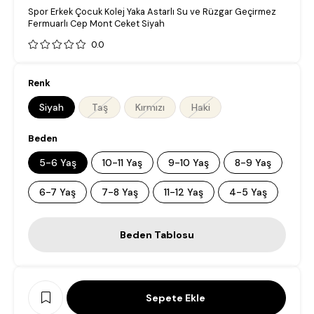
Spor Erkek Çocuk Kolej Yaka Astarlı Su ve Rüzgar Geçirmez
Fermuarlı Cep Mont Ceket Siyah
0.0
Renk
Siyah
Taş
Kırmızı
Haki
Beden
5-6 Yaş
10-11 Yaş
9-10 Yaş
8-9 Yaş
6-7 Yaş
7-8 Yaş
11-12 Yaş
4-5 Yaş
Beden Tablosu