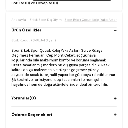
Sorular (0) ve Cevaplar (0)
Anasayfa
Erkek Spor Dış Giyim
Spor Erkek Çocuk Kolej Yaka Astarlı Su v
Ürün Özellikleri
Stok Kodu
(S-KLJ-1 Siyah)
Spor Erkek Spor Çocuk Kolej Yaka Astarlı Su ve Rüzgar
Geçirmez Fermuarlı Cep Mont Ceket, soğuk hava
koşullarında bile maksimum konfor ve koruma sağlamak
üzere tasarlanmış modern bir dış giyim parçasıdır. Yüksek
kaliteli dolgu malzemesi ve rüzgar geçirmez yüzeyi
sayesinde sıcak tutar, hafif yapısı ise gün boyu rahatlık sunar.
Şık kesimi ve fonksiyonel cep tasarımları ile hem şehir
hayatında hem de doğa aktivitelerinde ideal bir tercihtir.
Yorumlar
(0)
Ödeme Seçenekleri