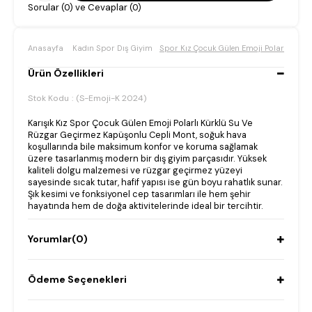
Sorular (0) ve Cevaplar (0)
Anasayfa
Kadın Spor Dış Giyim
Spor Kız Çocuk Gülen Emoji Polarlı Kürk
Ürün Özellikleri
Stok Kodu
(S-Emoji-K 2024)
Karışık Kız Spor Çocuk Gülen Emoji Polarlı Kürklü Su Ve
Rüzgar Geçirmez Kapüşonlu Cepli Mont, soğuk hava
koşullarında bile maksimum konfor ve koruma sağlamak
üzere tasarlanmış modern bir dış giyim parçasıdır. Yüksek
kaliteli dolgu malzemesi ve rüzgar geçirmez yüzeyi
sayesinde sıcak tutar, hafif yapısı ise gün boyu rahatlık sunar.
Şık kesimi ve fonksiyonel cep tasarımları ile hem şehir
hayatında hem de doğa aktivitelerinde ideal bir tercihtir.
Yorumlar
(0)
Ödeme Seçenekleri