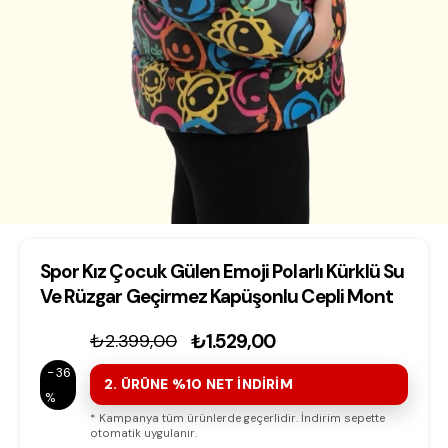
Spor Kız Çocuk Gülen Emoji Polarlı Kürklü Su
Ve Rüzgar Geçirmez Kapüşonlu Cepli Mont
₺2.399,00
₺1.529,00
36
2. ÜRÜNE %10 NET İNDİRİM
* Kampanya tüm ürünlerde geçerlidir. İndirim sepette
otomatik uygulanır.