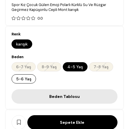
Spor Kız Çocuk Gülen Emoji Polarlı Kürklü Su Ve Rüzgar
Geçirmez Kapüşonlu Cepli Mont karışık
0.0
Renk
karışık
Beden
6-7 Yaş
8-9 Yaş
4-5 Yaş
7-8 Yaş
5-6 Yaş
Beden Tablosu