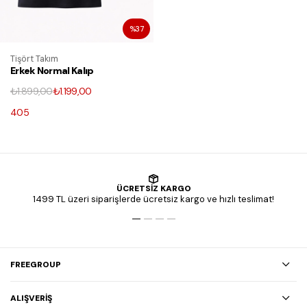
%37
Tişört Takım
Erkek Normal Kalıp
Bisiklet Yaka Pamuk
₺1.899,00
₺1.199,00
5'li Basic Tişört Seti
405
ÜCRETSİZ KARGO
1499 TL üzeri siparişlerde ücretsiz kargo ve hızlı teslimat!
FREEGROUP
ALIŞVERİŞ