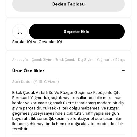
Beden Tablosu
Sorular (0) ve Cevaplar (0)
Anasayfa
Çocuk Giyim
Erkek Çocuk
Dış Giyim
Yağmurluk Rüzgarlık
E
Ürün Özellikleri
Stok Kodu
(Y-15-C Vizon)
Erkek Çocuk Astarlı Su Ve Rüzgar Geçirmez Kapüşonlu Çift
Fermuarlı Yağmurluk, soğuk hava koşullarında bile maksimum
konfor ve koruma sağlamak üzere tasarlanmış modern bir dış
giyim parçasıdır. Yüksek kaliteli dolgu malzemesi ve rüzgar
geçirmez yüzeyi sayesinde sıcak tutar, hafif yapısı ise gün
boyu rahatlık sunar. Şık kesimi ve fonksiyonel cep tasarımları
ile hem şehir hayatında hem de doğa aktivitelerinde ideal bir
tercihtir.