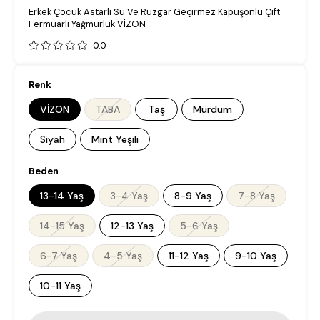
Erkek Çocuk Astarlı Su Ve Rüzgar Geçirmez Kapüşonlu Çift
Fermuarlı Yağmurluk VİZON
0.0
Renk
VİZON
TABA
Taş
Mürdüm
Siyah
Mint Yeşili
Beden
13-14 Yaş
3-4 Yaş
8-9 Yaş
7-8 Yaş
14-15 Yaş
12-13 Yaş
5-6 Yaş
6-7 Yaş
4-5 Yaş
11-12 Yaş
9-10 Yaş
10-11 Yaş