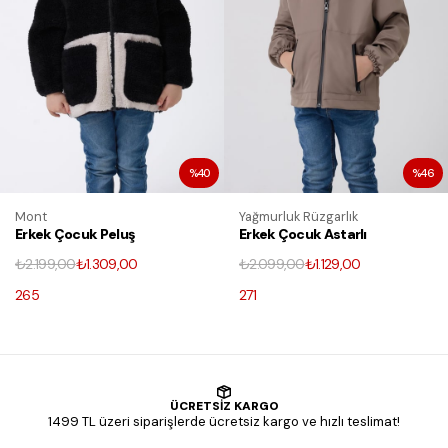
%40
%46
Mont
Yağmurluk Rüzgarlık
Erkek Çocuk Peluş
Erkek Çocuk Astarlı
Fermuarlı Welsoft
Su Ve Rüzgar
₺2.199,00
₺1.309,00
₺2.099,00
₺1.129,00
Kışlık Mont
Geçirmez
Kapüşonlu Çift
265
271
Fermuarlı
Yağmurluk
ÜCRETSİZ KARGO
1499 TL üzeri siparişlerde ücretsiz kargo ve hızlı teslimat!