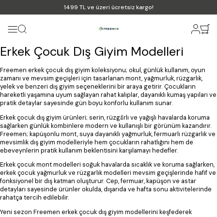
1499 TL ve üzeri ücretsiz kargo!
Erkek Çocuk Dış Giyim Modelleri
Freemen erkek çocuk dış giyim koleksiyonu; okul, günlük kullanım, oyun
zamanı ve mevsim geçişleri için tasarlanan mont, yağmurluk, rüzgarlık,
yelek ve benzeri dış giyim seçeneklerini bir araya getirir. Çocukların
hareketli yaşamına uyum sağlayan rahat kalıplar, dayanıklı kumaş yapıları ve
pratik detaylar sayesinde gün boyu konforlu kullanım sunar.
Erkek çocuk dış giyim ürünleri; serin, rüzgârlı ve yağışlı havalarda koruma
sağlarken günlük kombinlere modern ve kullanışlı bir görünüm kazandırır.
Freemen; kapüşonlu mont, suya dayanıklı yağmurluk, fermuarlı rüzgarlık ve
mevsimlik dış giyim modelleriyle hem çocukların rahatlığını hem de
ebeveynlerin pratik kullanım beklentisini karşılamayı hedefler.
Erkek çocuk mont modelleri soğuk havalarda sıcaklık ve koruma sağlarken,
erkek çocuk yağmurluk ve rüzgarlık modelleri mevsim geçişlerinde hafif ve
fonksiyonel bir dış katman oluşturur. Cep, fermuar, kapüşon ve astar
detayları sayesinde ürünler okulda, dışarıda ve hafta sonu aktivitelerinde
rahatça tercih edilebilir.
Yeni sezon Freemen erkek çocuk dış giyim modellerini keşfederek